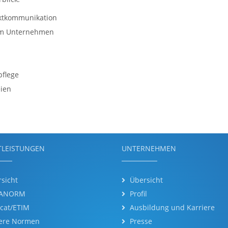
ktkommunikation
em Unternehmen
pflege
ien
TLEISTUNGEN
UNTERNEHMEN
sicht
Übersicht
ANORM
Profil
cat/ETIM
Ausbildung und Karriere
ere Normen
Presse