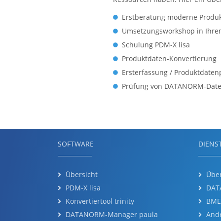
Erstberatung moderne Produ
Umsetzungsworkshop in Ihr
Schulung PDM-X lisa
Produktdaten-Konvertierung
Ersterfassung / Produktdaten
Prüfung von DATANORM-Date
SOFTWARE
DIENS
Übersicht
Über
PDM-X lisa
DAT
Konvertiertool trinity
BME
DATANORM-Manager paula
And