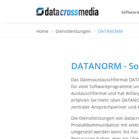
Software
Home
/
Dienstleistungen
/
DATANORM
DATANORM - Sof
Das Datenaustauschformat DATA
für viele Softwareprogramme und
Austauschformat und hat Anfan
erfahren Sie mehr über DATANO
zentraler Ansprechpartner und 
Die Dienstleistungen von data
Produktkommunikation mit elek
umgesetzt werden kann, bis hin
Ressourcen haben. Hier ein Über